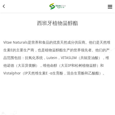
西班牙植物甾醇酯
Vitae Naturals是营养和食品的优质天然成分供应商。他们是天然维
生素E的主要生产商，也是植物甾醇酯生产的世界领先者。他们的产
品范围包括：抗氧化系统，Lutein，VITASLIM（共轭亚油酸），维
他诺德（大豆异黄酮），维他命醇（大豆IP和松树植物甾醇）和
Vistalphor（IP天然维生素E -α生育酚，混合生育酚和乙酸酯）。